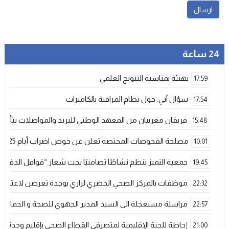
24 ساعة
تهنئة بمناسبة التتويج العلمي
17:59
سؤال آني: حول نظام المراقبة بالكاميرات
17:54
فريقان مغربيان من المعهد الوطني للبريد والمواصلات يتأهلان إلى شينزن للمش
15:48
مصلحة الفحوصات المختصة تعلن عن خوض اضراب أيام 25 و 26 فبراير الحالي
10:01
جمعية التميز تنظم نشاطًا تضامنيًا تحت شعار “قوافل الدفء 
19:45
موظفات بالمركز الصحي الحضري لزاري بوجدة تعرضن لاعتداء ش
22:32
مراسلة مستعجلة الى السيد المدير الجهوي للصحة و الحماية ا
22:57
إحاطة للجنة الإقليمية لمتصرفي القطاع الصحي بإقليم وجدة
21:00