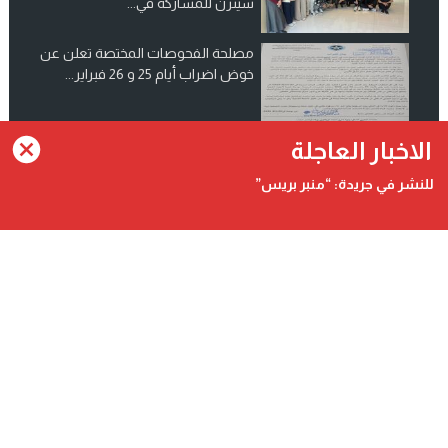
شينزن للمشاركة في...
مصلحة الفحوصات المختصة تعلن عن
خوض اضراب أيام 25 و 26 فبراير...
انضم الينا على فيسبوك
الاخبار العاجلة
للنشر في جريدة: “منبر بريس”
Contact@minbarpress.com