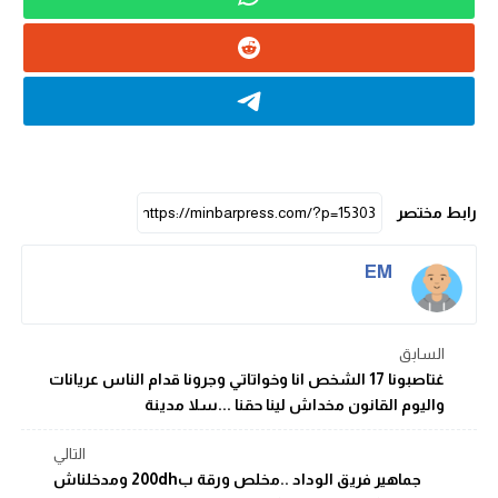
رابط مختصر
EM
السابق
غتاصبونا 17 الشخص انا وخواتاتي وجرونا قدام الناس عريانات
واليوم القانون مخداش لينا حقنا ...سلا مدينة
التالي
جماهير فريق الوداد ..مخلص ورقة ب200dh ومدخلناش