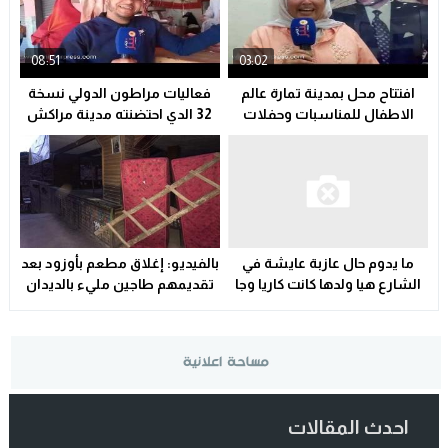
08:51
03:02
افتتاح محل بمدينة تمارة عالم
فعاليات مراطون الدولي نسخة
الاطفال للمناسبات وحفلات
32 الدي احتضنته مدينة مراكش
واعياد الميلاد .اجي نزوروا كاملين
الحمراء
حنا وليداتنا
ما يدوم حال عازبة عايشة في
بالفيديو: إغلاق مطعم بأوزود بعد
الشارع هيا ولدها كانت كاريا وجا
تقديمهم طاجين مليء بالديدان
عليها مول الكراء يوم عيد فطر
احدث المقالات