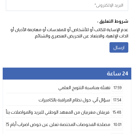
شروط التعليق :
عدم الإساءة للكاتب أو للأشخاص أو للمقدسات أو مهاجمة الأديان أو
الذات الإلهية، والابتعاد عن التحريض العنصري والشتائم‬.
24 ساعة
تهنئة بمناسبة التتويج العلمي
17:59
سؤال آني: حول نظام المراقبة بالكاميرات
17:54
فريقان مغربيان من المعهد الوطني للبريد والمواصلات يتأهلان إلى شينزن للمش
15:48
مصلحة الفحوصات المختصة تعلن عن خوض اضراب أيام 25 و 26 فبراير الحالي
10:01