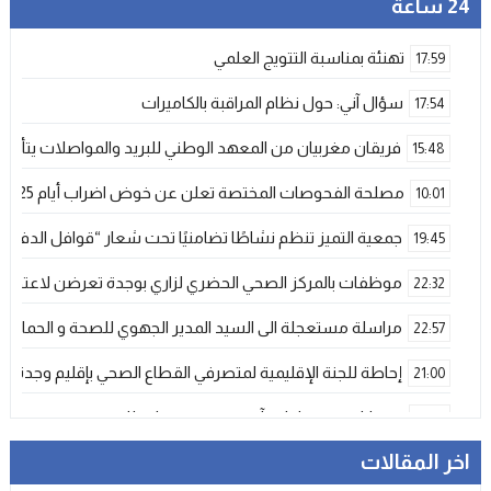
24 ساعة
تهنئة بمناسبة التتويج العلمي
17:59
سؤال آني: حول نظام المراقبة بالكاميرات
17:54
فريقان مغربيان من المعهد الوطني للبريد والمواصلات يتأهلان إلى شينزن للمش
15:48
مصلحة الفحوصات المختصة تعلن عن خوض اضراب أيام 25 و 26 فبراير الحالي
10:01
جمعية التميز تنظم نشاطًا تضامنيًا تحت شعار “قوافل الدفء 
19:45
موظفات بالمركز الصحي الحضري لزاري بوجدة تعرضن لاعتداء ش
22:32
مراسلة مستعجلة الى السيد المدير الجهوي للصحة و الحماية ا
22:57
إحاطة للجنة الإقليمية لمتصرفي القطاع الصحي بإقليم وجدة
21:00
فيضانات قوية بإقليم آسفي عقب تساقطات رعدية غير مسبوقة تخلف
21:06
اخر المقالات
دراجات التوصيل بوجدة… خدمة ضرورية تتحول إلى خطر يومي ي
17:18