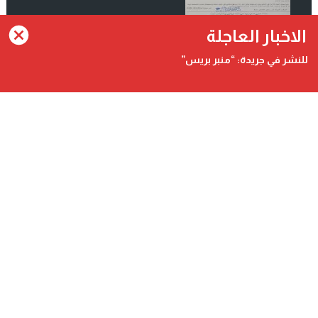
انضم الينا على فيسبوك
الاخبار العاجلة
للنشر في جريدة: “منبر بريس”
Contact@minbarpress.com
منبربريس - Minbarpress - جريدة و طنية دولية شاملة مستقلة
©
2026 جميع الحقوق محفوظة.