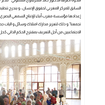
الندوة أطرها الدكتور خالد الشرقاوي السموني ” مدير م
السابق للمركز المغربي لحقوق الإنسان ، و يندرج تنظ
إعدادها مؤسسة مغرب أنباء للإنتاج السمعي البصري ف
تجمعنا” و ذلك لتعزيز مدارك امتلاك وسائل و اليات ج
الاجتماعيين من أجل التعريف بمقترح الحكم الذاتي كحل و