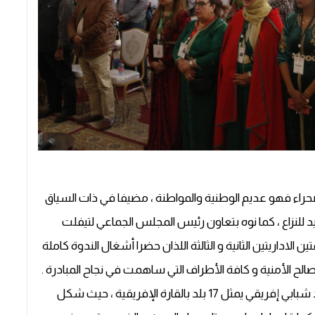
راء فهو عديم الوطنية والمواطنة ، مضيفا في ذات السياق
حيد للنزاع ، كما نوه بتعاون رئيس المجلس الجماعي لتيفلت
الاداريتين الثانية و الثالثة اللذان حضرا أشغال الندوة كاملة
الح الأمنية و كافة الأطراف التي ساهمت في نجاح المبادرة .
و تجدر الإشارة أن الندوة الوطنية عرفت مشاركة وفد شبابي إفريقي يمثل 17 بلد بالقارة الإفريقية ، حيث شكل