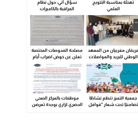
تهنئة بمناسبة التتويج
سؤال آني: حول نظام
ولاية أمن وجدة تُقرب خدمات بطاقة التعريف الوطنية من سكان الق
العلمي
المراقبة بالكاميرات
21:02
سوء التدبير و التسيير في القطاع الصحي المحلي يشعل التوتر ويهدد
23:31
ريقان مغربيان من المعهد
مصلحة الفحوصات المختصة
الوطني للبريد والمواصلات
تعلن عن خوض اضراب أيام
يتأهلان إلى شينزن
25 و 26 فبراير الحالي
للمشاركة في المرحلة
العالمية من
مسابقة Huawei ICT
Competition 2025-2026
جمعية التميز تنظم نشاطًا
موظفات بالمركز الصحي
ضامنيًا تحت شعار “قوافل
الحضري لزاري بوجدة تعرضن
الدفء والتكافل” بسيدي
لاعتداء شنيع..
بوهرية