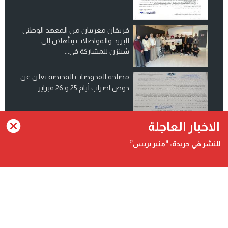
فريقان مغربيان من المعهد الوطني
للبريد والمواصلات يتأهلان إلى
شينزن للمشاركة في...
مصلحة الفحوصات المختصة تعلن عن
خوض اضراب أيام 25 و 26 فبراير...
انضم الينا على فيسبوك
الاخبار العاجلة
للنشر في جريدة: “منبر بريس”