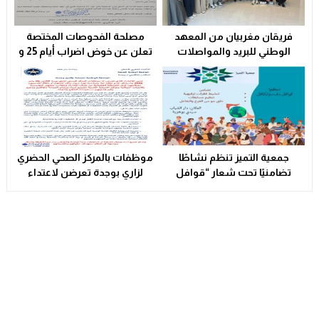
فريقان مغربيان من المعهد
مصلحة الفحوصات المختصة
الوطني للبريد والمواصلات
تعلن عن خوض اضراب أيام 25 و
يتأهلان إلى شينزن للمشاركة في
26 فبراير الحالي
المرحلة العالمية من
مسابقة Huawei ICT
Competition 2025-2026
جمعية التميز تنظم نشاطًا
موظفات بالمركز الصحي الحضري
تضامنيًا تحت شعار “قوافل
لزاري بوجدة تعرضن لاعتداء
الدفء والتكافل” بسيدي بوهرية
شنيع..