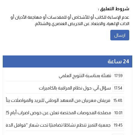
شروط التعليق :
عدم الإساءة للكاتب أو للأشخاص أو للمقدسات أو مهاجمة الأديان أو
الذات الإلهية، والابتعاد عن التحريض العنصري والشتائم‬.
24 ساعة
تهنئة بمناسبة التتويج العلمي
17:59
سؤال آني: حول نظام المراقبة بالكاميرات
17:54
فريقان مغربيان من المعهد الوطني للبريد والمواصلات يتأهلان إلى شينزن للمش
15:48
مصلحة الفحوصات المختصة تعلن عن خوض اضراب أيام 25 و 26 فبراير الحالي
10:01
جمعية التميز تنظم نشاطًا تضامنيًا تحت شعار “قوافل الدفء 
19:45