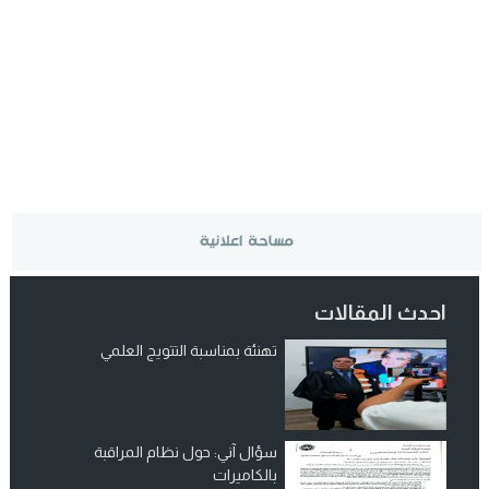
احدث المقالات
تهنئة بمناسبة التتويج العلمي
سؤال آني: حول نظام المراقبة
بالكاميرات