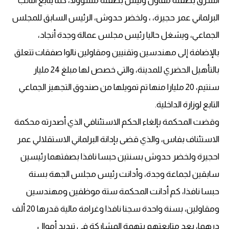
الشرق بصفته مقاول وليس بصفته مسؤولا، كما يتابع النائب
البرلماني عمر حجيرة، ، ولخضر حدوش، الرئيس السابق للمجلس
الجماعي، ويشغل حاليا رئيس مجلس عمالة وجدة أنجاد،
بالإضافة إلى مهندسين وتقنيين ومقاولين نالوا صفقات تتعلق
بالتأهيل الحضري للمدينة، والتي خصص لها مبلغ 24 مليار
سنتيم، 20 مليارا منها تم تمويلها من صندوق التجهيز الجماعي
التابع لوزارة الداخلية.
وقضت المحكمة بإلغاء الحكم الاستئنافي الذي أصدرته محكمة
الاستئناف بفاس، والذي قضى بإدانة البرلماني الاستقلالي عمر
احجيرة ولخضر حدوش بسنتين حبسا نافذا بصفتهما رئيسين
سابقين لجماعة وجدة، وأدانت رئيس مجلس الجهة بسنة
حبسا نافذا، كم أدانت المحكمة ستة موظفين ومهندسين
ومقاولين، بسنة واحدة سجنا نافذا وغرامة مالية قدرها 20 ألف
درهما، بعد متابعتهم بتهمة المشاركة في تبديد أموال