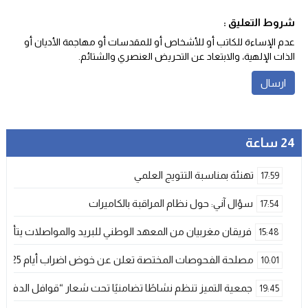
شروط التعليق :
عدم الإساءة للكاتب أو للأشخاص أو للمقدسات أو مهاجمة الأديان أو
الذات الإلهية، والابتعاد عن التحريض العنصري والشتائم‬.
24 ساعة
تهنئة بمناسبة التتويج العلمي
17:59
سؤال آني: حول نظام المراقبة بالكاميرات
17:54
فريقان مغربيان من المعهد الوطني للبريد والمواصلات يتأهلان إلى شينزن للمش
15:48
مصلحة الفحوصات المختصة تعلن عن خوض اضراب أيام 25 و 26 فبراير الحالي
10:01
جمعية التميز تنظم نشاطًا تضامنيًا تحت شعار “قوافل الدفء 
19:45