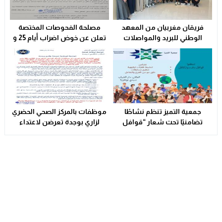
فريقان مغربيان من المعهد
مصلحة الفحوصات المختصة
الوطني للبريد والمواصلات
تعلن عن خوض اضراب أيام 25 و
يتأهلان إلى شينزن للمشاركة في
26 فبراير الحالي
المرحلة العالمية من
مسابقة Huawei ICT
Competition 2025-2026
جمعية التميز تنظم نشاطًا
موظفات بالمركز الصحي الحضري
تضامنيًا تحت شعار “قوافل
لزاري بوجدة تعرضن لاعتداء
الدفء والتكافل” بسيدي بوهرية
شنيع..