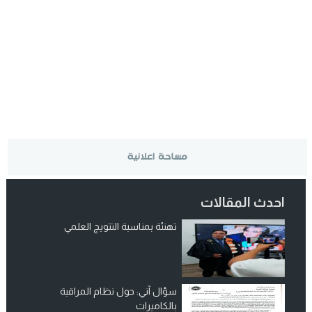
احدث المقالات
تهنئة بمناسبة التتويج العلمي
سؤال آني: حول نظام المراقبة
بالكاميرات