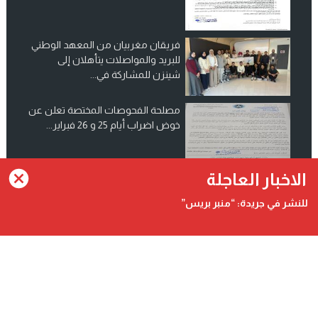
فريقان مغربيان من المعهد الوطني
للبريد والمواصلات يتأهلان إلى
شينزن للمشاركة في...
مصلحة الفحوصات المختصة تعلن عن
خوض اضراب أيام 25 و 26 فبراير...
انضم الينا على فيسبوك
الاخبار العاجلة
للنشر في جريدة: “منبر بريس”