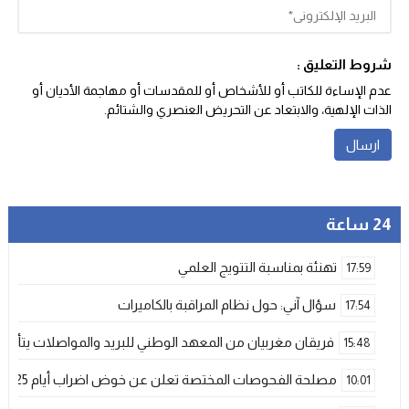
شروط التعليق :
عدم الإساءة للكاتب أو للأشخاص أو للمقدسات أو مهاجمة الأديان أو
الذات الإلهية، والابتعاد عن التحريض العنصري والشتائم‬.
24 ساعة
تهنئة بمناسبة التتويج العلمي
17:59
سؤال آني: حول نظام المراقبة بالكاميرات
17:54
فريقان مغربيان من المعهد الوطني للبريد والمواصلات يتأهلان إلى شينزن للمش
15:48
مصلحة الفحوصات المختصة تعلن عن خوض اضراب أيام 25 و 26 فبراير الحالي
10:01