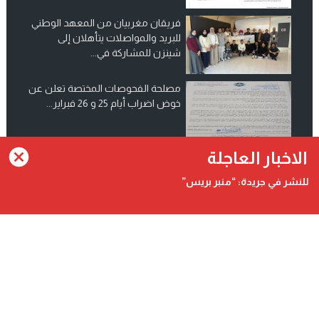
فريقان مغربيان من المعهد الوطني
للبريد والمواصلات يتأهلان إلى
شينزن للمشاركة في...
مصلحة الفحوصات المختصة تعلن عن
خوض اضراب أيام 25 و 26 فبراير...
انضم الينا على فيسبوك
الاخبار العاجلة
للنشر في جريدة: “منبر بريس”