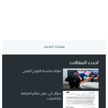
احدث المقالات
تهنئة بمناسبة التتويج العلمي
سؤال آني: حول نظام المراقبة
بالكاميرات