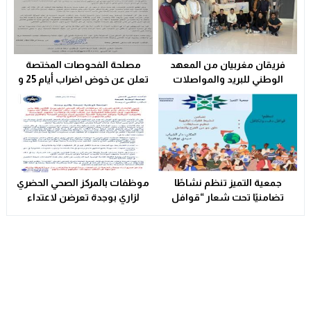
فريقان مغربيان من المعهد
مصلحة الفحوصات المختصة
الوطني للبريد والمواصلات
تعلن عن خوض اضراب أيام 25 و
يتأهلان إلى شينزن للمشاركة في
26 فبراير الحالي
المرحلة العالمية من
مسابقة Huawei ICT
Competition 2025-2026
جمعية التميز تنظم نشاطًا
موظفات بالمركز الصحي الحضري
تضامنيًا تحت شعار “قوافل
لزاري بوجدة تعرضن لاعتداء
الدفء والتكافل” بسيدي بوهرية
شنيع..