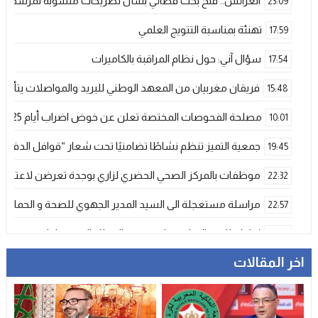
العرائش.. فتح بحث قضائي بشأن تصريحات منسوبة لمرشحة لل
23:09
تهنئة بمناسبة التتويج العلمي
17:59
سؤال آني: حول نظام المراقبة بالكاميرات
17:54
فريقان مغربيان من المعهد الوطني للبريد والمواصلات يتأهلان إلى شينزن للمش
15:48
مصلحة الفحوصات المختصة تعلن عن خوض اضراب أيام 25 و 26 فبراير الحالي
10:01
جمعية التميز تنظم نشاطًا تضامنيًا تحت شعار “قوافل الدفء 
19:45
موظفات بالمركز الصحي الحضري لزاري بوجدة تعرضن لاعتداء ش
22:32
مراسلة مستعجلة الى السيد المدير الجهوي للصحة و الحماية ا
22:57
إحاطة للجنة الإقليمية لمتصرفي القطاع الصحي بإقليم وجدة
21:00
اخر المقالات
المنتخب المغربي الرديف يتوج بكأس العرب – فيفا 2025
12:53
فيضانات قوية بإقليم آسفي عقب تساقطات رعدية غير مسبوقة تخلف
21:06