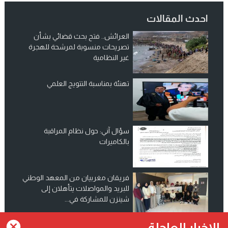
احدث المقالات
العرائش.. فتح بحث قضائي بشأن
تصريحات منسوبة لمرشحة للهجرة
غير النظامية
تهنئة بمناسبة التتويج العلمي
سؤال آني: حول نظام المراقبة
بالكاميرات
فريقان مغربيان من المعهد الوطني
للبريد والمواصلات يتأهلان إلى
شينزن للمشاركة في...
انضم الينا على فيسبوك
الاخبار العاجلة