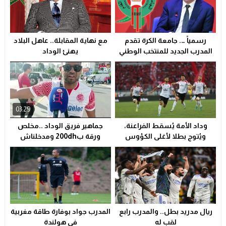
دراجات التوصيل بوجدة… خدمة ضرورية تتحول إلى خطر يومي ي
17:18
وجدة…وفاة ضابط أمن في حادث مأساوي بسبب تعرضه لهجوم
13:11
رسمياً …. جامعة الكرة تقدم
مع نهاية المقابلة.. عاهل البلاد
تعزية
23:29
المدرب الجديد للمنتخب الوطني
يهنئ الوداد
الأول
ولاية أمن وجدة تُقرب خدمات بطاقة التعريف الوطنية من سكا
21:02
03:29
وداد الأمة يُسقط الفراعنة،
جماهير فريق الوداد ..مخلص
ويُتوج بطلا لأغلى الكؤوس
ورقة ب200dh ومدخلناش
الافريقية
معرفناش السبب علاش..اجواء
ما قبل المباراة.. #الوداد
ريال مدريد بطل.. والمدرب رابع
المدرب جواد بوفارة طاقة مغربية
لقب له
في هولندة